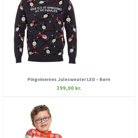
SE MERE
KØB NU
Pingvinernes Julesweater LED – Børn
399,00
kr.
HURTIGT KIG