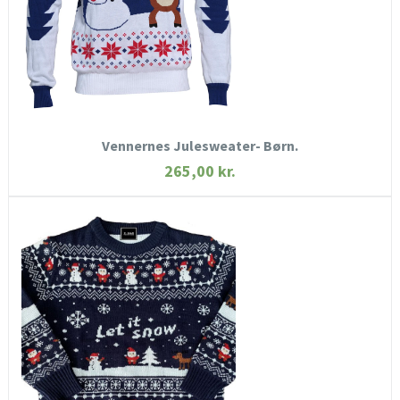
KØB NU
Vennernes Julesweater- Børn.
265,00
kr.
HURTIGT KIG
SE MERE