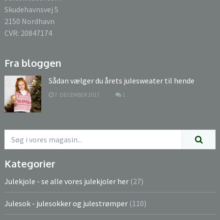
Skudehavnsvej 5
2150 Nordhavn
CVR: 20847174
Fra bloggen
Sådan vælger du årets julesweater til hende
7. DECEMBER 2017
1
Kategorier
Julekjole - se alle vores julekjoler her
(27)
Julesok - julesokker og julestrømper
(110)