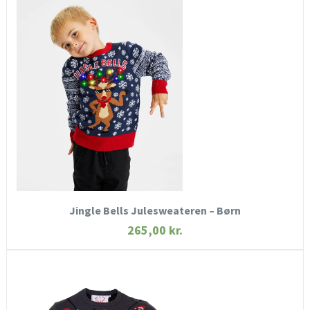
HURTIGT KIG
SE MERE
KØB NU
Jingle Bells Julesweateren – Børn
265,00
kr.
HURTIGT KIG