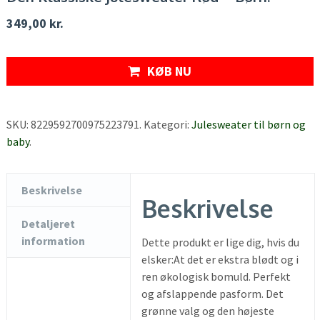
349,00
kr.
KØB NU
SKU:
8229592700975223791
.
Kategori:
Julesweater til børn og
baby
.
Beskrivelse
Beskrivelse
Detaljeret
information
Dette produkt er lige dig, hvis du
elsker:At det er ekstra blødt og i
ren økologisk bomuld. Perfekt
og afslappende pasform. Det
grønne valg og den højeste