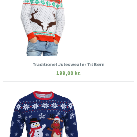
SE MERE
KØB NU
Traditionel Julesweater Til Børn
199,00
kr.
HURTIGT KIG
SE MERE