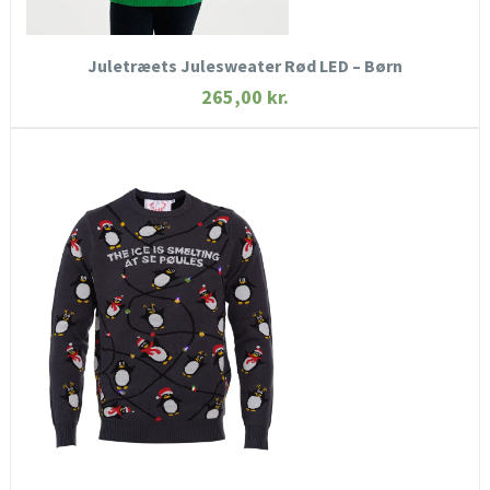
KØB NU
Juletræets Julesweater Rød LED – Børn
265,00
kr.
HURTIGT KIG
SE MERE
KØB NU