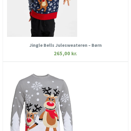
KØB NU
Jingle Bells Julesweateren – Børn
265,00
kr.
HURTIGT KIG
SE MERE