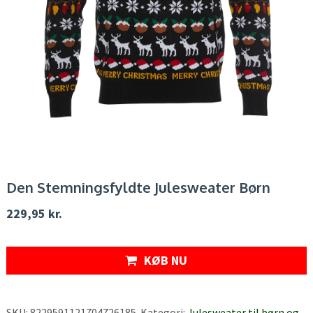
Den Stemningsfyldte Julesweater Børn
229,95
kr.
KØB NU
SKU:
8229591121704726185
.
Kategori:
Julesweater til børn og