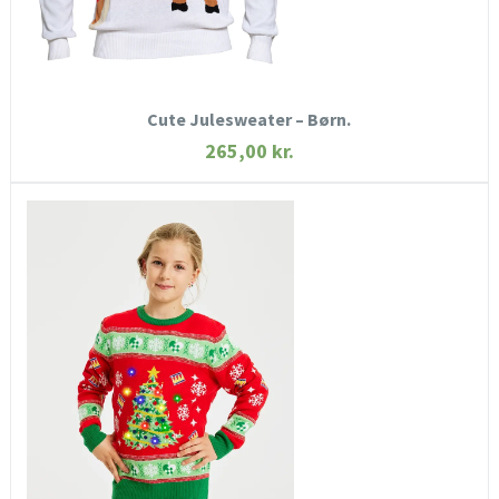
KØB NU
Cute Julesweater – Børn.
265,00
kr.
HURTIGT KIG
SE MERE