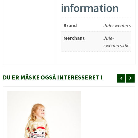
information
Brand
Julesweaters
Merchant
Jule-
sweaters.dk
DU ER MÅSKE OGSÅ INTERESSERET I
HURTIGT KIG
SE MERE