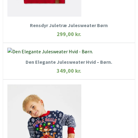
KØB NU
Rensdyr Juletræ Julesweater Børn
299,00
kr.
KØB NU
Den Elegante Julesweater Hvid – Børn.
HURTIGT KIG
349,00
kr.
SE MERE
HURTIGT KIG
SE MERE