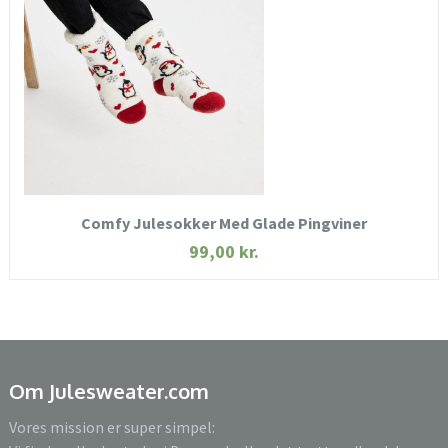
SE MERE
KØB NU
Comfy Julesokker Med Glade Pingviner
99,00
kr.
Om Julesweater.com
Vores mission er super simpel: