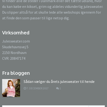
Vi finder alle de steder i Danmark eller det tætte udland, hvor
du kan købe en kikset, grim og aldeles vidunderlig julesweater.
Du slipper altså for at skulle lede alle webshops igennem for
at finde den som passer til lige netop dig.
Virksomhed
Julesweater.com
Skudehavnsvej 5
2150 Nordhavn
CVR: 20847174
Fra bloggen
Sådan vælger du årets julesweater til hende
7. DECEMBER 2017
1