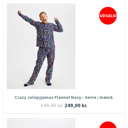
UDSALG!
HURTIGT KIG
SE MERE
KØB NU
Crazy Julepyjamas Flannel Navy – herre / mænd.
349,95
kr.
249,00
kr.