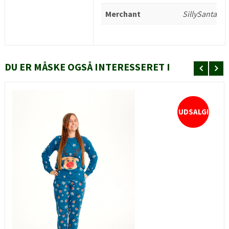
Merchant
SillySanta
DU ER MÅSKE OGSÅ INTERESSERET I
UDSALG!
HURTIGT KIG
SE MERE