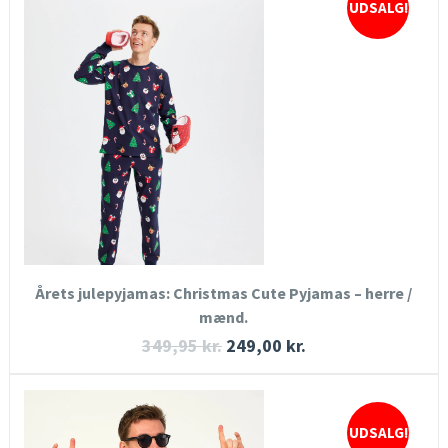
UDSALG!
HURTIGT KIG
SE MERE
KØB NU
Årets julepyjamas: Christmas Cute Pyjamas – herre /
mænd.
349,95
kr.
249,00
kr.
UDSALG!