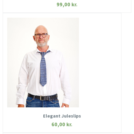
99,00
kr.
HURTIGT KIG
SE MERE
KØB NU
Elegant Juleslips
60,00
kr.