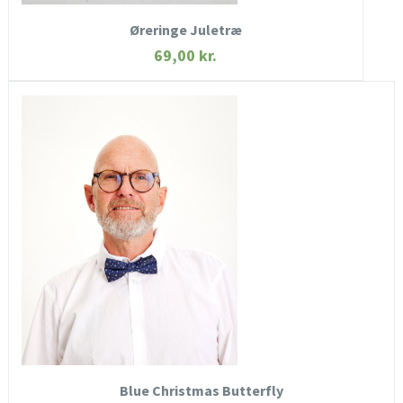
Øreringe Juletræ
69,00
kr.
HURTIGT KIG
SE MERE
KØB NU
Blue Christmas Butterfly