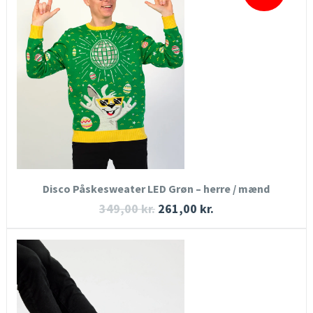
HURTIGT KIG
SE MERE
KØB NU
Disco Påskesweater LED Grøn – herre / mænd
349,00
kr.
261,00
kr.
HURTIGT KIG