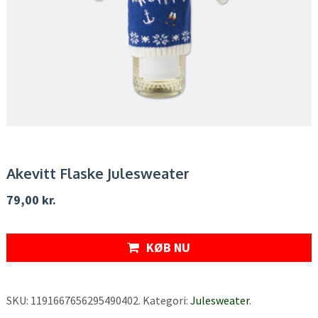
Akevitt Flaske Julesweater
79,00
kr.
KØB NU
SKU:
1191667656295490402
.
Kategori:
Julesweater
.