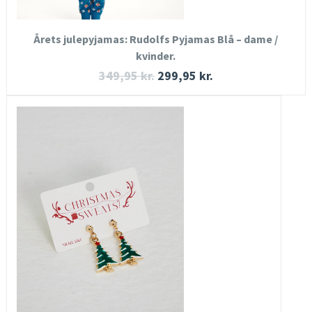
KØB NU
Årets julepyjamas: Rudolfs Pyjamas Blå – dame /
kvinder.
349,95
kr.
299,95
kr.
HURTIGT KIG
SE MERE
KØB NU