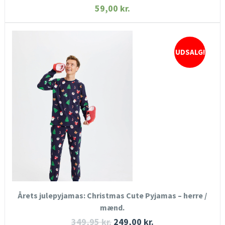
59,00
kr.
UDSALG!
HURTIGT KIG
SE MERE
KØB NU
Årets julepyjamas: Christmas Cute Pyjamas – herre /
mænd.
349,95
kr.
249,00
kr.