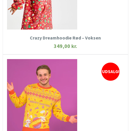
KØB NU
Crazy Dreamhoodie Rød – Voksen
349,00
kr.
UDSALG!
HURTIGT KIG
SE MERE