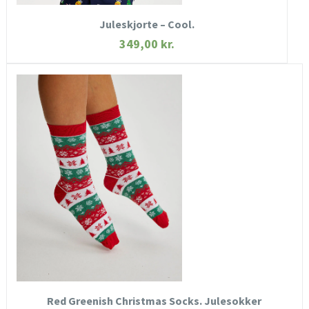
Juleskjorte – Cool.
349,00
kr.
HURTIGT KIG
SE MERE
KØB NU
Red Greenish Christmas Socks. Julesokker