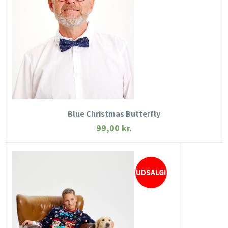
SE MERE
KØB NU
Blue Christmas Butterfly
99,00
kr.
UDSALG!
HURTIGT KIG
SE MERE