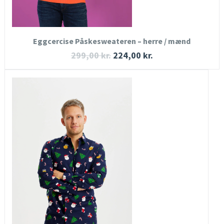
KØB NU
Eggcercise Påskesweateren – herre / mænd
299,00
kr.
224,00
kr.
HURTIGT KIG
SE MERE
KØB NU