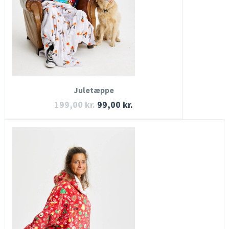
KØB NU
Juletæppe
199,00
kr.
99,00
kr.
HURTIGT KIG
SE MERE