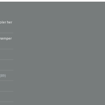
joler her
strømper
(89)