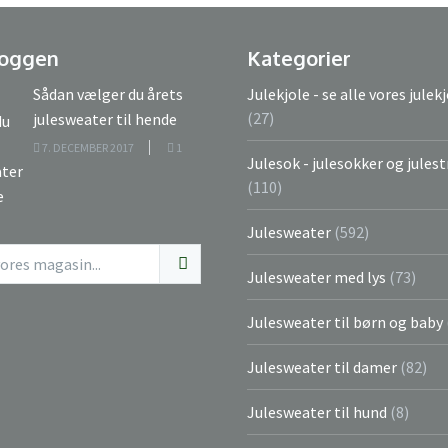
loggen
Kategorier
Sådan vælger du årets
Julekjole - se alle vores julek
(27)
julesweater til hende
7. DECEMBER 2017
1
Julesok - julesokker og jule
(110)
Julesweater
(592)
Julesweater med lys
(73)
Julesweater til børn og baby
Julesweater til damer
(82)
Julesweater til hund
(8)