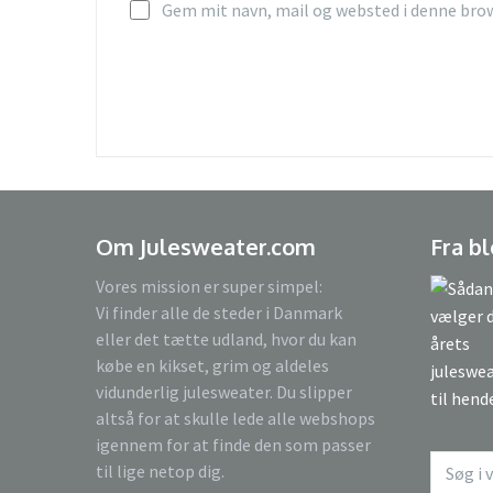
Gem mit navn, mail og websted i denne bro
Om Julesweater.com
Fra b
Vores mission er super simpel:
Vi finder alle de steder i Danmark
eller det tætte udland, hvor du kan
købe en kikset, grim og aldeles
vidunderlig julesweater. Du slipper
altså for at skulle lede alle webshops
igennem for at finde den som passer
til lige netop dig.