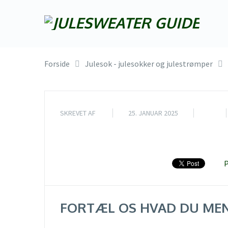
Forside
Julesok - julesokker og julestrømper
SKREVET AF
25. JANUAR 2025
P
FORTÆL OS HVAD DU ME