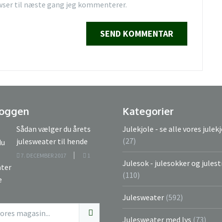
wser til næste gang jeg kommenterer.
loggen
Kategorier
Sådan vælger du årets
Julekjole - se alle vores julek
(27)
julesweater til hende
7. DECEMBER 2017
1
Julesok - julesokker og jule
(110)
Julesweater
(592)
Julesweater med lys
(73)