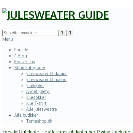
Menu
Forside
Blog
Kontakt os
Shop kategorier
Julesweater til damer
Julesweater til mænd
Julekjoler
Andet juletøj
Julesokker
Jule T-shirt
Alle julesweatre
Alle butikker
Temashop.dk
Forside
Julekjole - se alle vores julekjoler her
Swing Julekjole