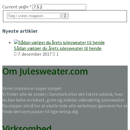
Current ye@r
*
Nyeste artikler
Sådan vælger du årets julesweater til hende
7. december 2017
1
Om Julesweater.com
Vores mission er super simpel:
Vi finder alle de steder i Danmark eller det tætte udland, hvor
du kan købe en kikset, grim og aldeles vidunderlig julesweater.
Du slipper altså for at skulle lede alle webshops igennem for at
finde den som passer til lige netop dig.
Virksomhed