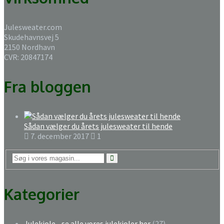
Julesweater.com
Skudehavnsvej 5
2150 Nordhavn
CVR: 20847174
Fra bloggen
Sådan vælger du årets julesweater til hende
7. december 2017
1
Kategorier
Julekjole - se alle vores julekjoler her
(27)