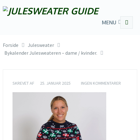
MENU
Forside
Julesweater
Bykalender Julesweateren – dame / kvinder.
SKREVET AF
25. JANUAR 2025
INGEN KOMMENTARER