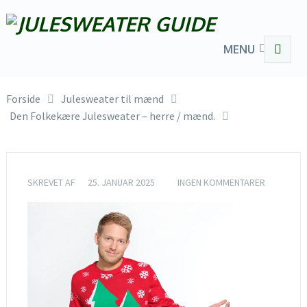
MENU
Forside
Julesweater til mænd
Den Folkekære Julesweater – herre / mænd.
SKREVET AF
25. JANUAR 2025
INGEN KOMMENTARER