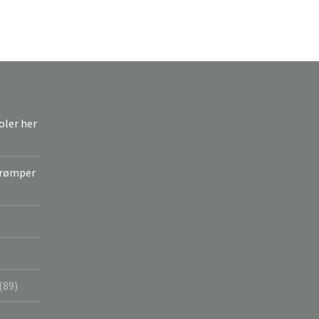
joler her
strømper
(89)