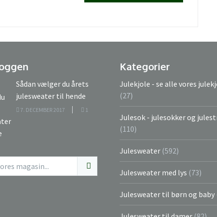
loggen
Kategorier
Sådan vælger du årets
Julekjole - se alle vores julek
(27)
julesweater til hende
7. DECEMBER 2017
1
Julesok - julesokker og jule
(110)
Julesweater
(592)
Julesweater med lys
(73)
Julesweater til børn og baby
Julesweater til damer
(82)