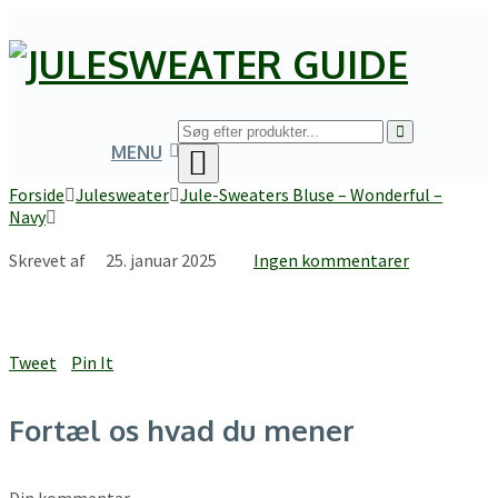
MENU
Forside
Julesweater
Jule-Sweaters Bluse – Wonderful –
Navy
Skrevet af
25. januar 2025
Ingen kommentarer
Tweet
Pin It
Fortæl os hvad du mener
Din kommentar