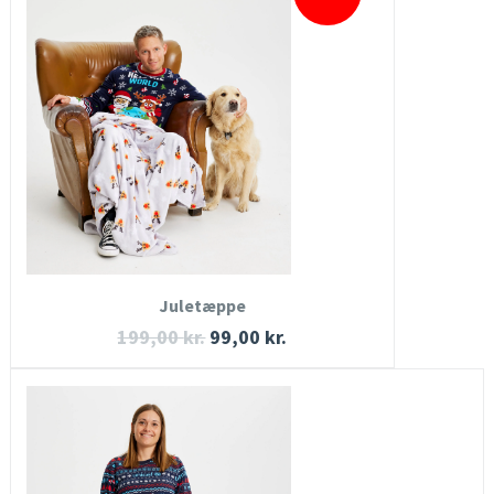
HURTIGT KIG
SE MERE
KØB NU
Juletæppe
199,00
kr.
99,00
kr.
HURTIGT KIG