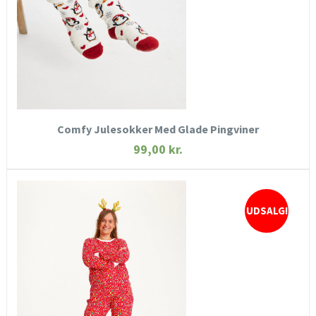
KØB NU
Comfy Julesokker Med Glade Pingviner
99,00
kr.
UDSALG!
HURTIGT KIG
SE MERE