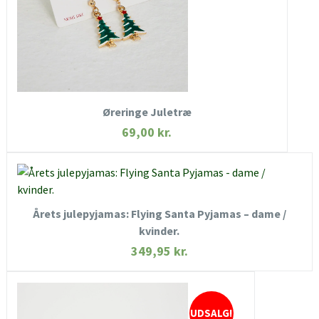
KØB NU
Øreringe Juletræ
69,00
kr.
KØB NU
Årets julepyjamas: Flying Santa Pyjamas – dame /
HURTIGT KIG
kvinder.
SE MERE
349,95
kr.
UDSALG!