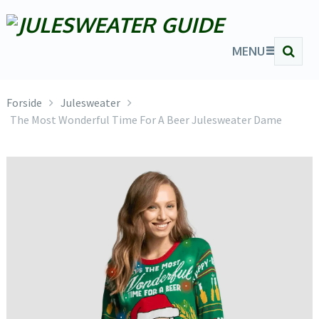
MENU
Forside
Julesweater
The Most Wonderful Time For A Beer Julesweater Dame