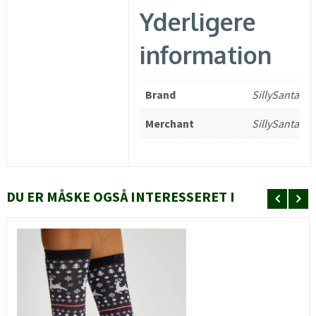
Yderligere
information
Brand
SillySanta
Merchant
SillySanta
DU ER MÅSKE OGSÅ INTERESSERET I
HURTIGT KIG
SE MERE