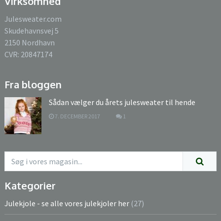
Virksomhed
Julesweater.com
Skudehavnsvej 5
2150 Nordhavn
CVR: 20847174
Fra bloggen
Sådan vælger du årets julesweater til hende
7. DECEMBER 2017
1
Kategorier
Julekjole - se alle vores julekjoler her
(27)