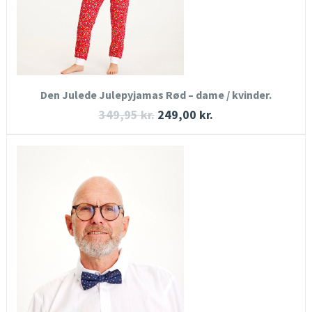
KØB NU
Den Julede Julepyjamas Rød – dame / kvinder.
349,95
kr.
249,00
kr.
HURTIGT KIG
SE MERE