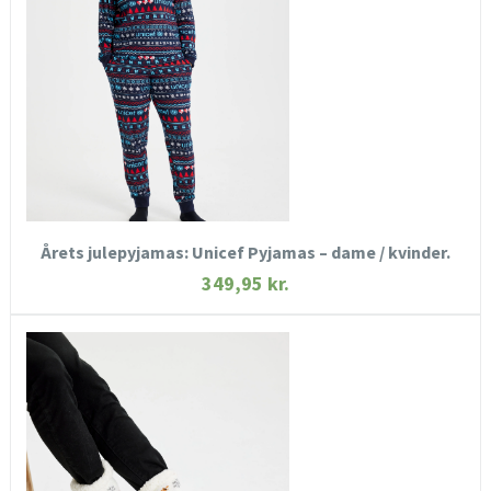
SE MERE
KØB NU
Årets julepyjamas: Unicef Pyjamas – dame / kvinder.
349,95
kr.
HURTIGT KIG
SE MERE