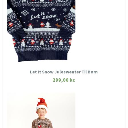
SE MERE
KØB NU
Let It Snow Julesweater Til Børn
299,00
kr.
HURTIGT KIG
SE MERE