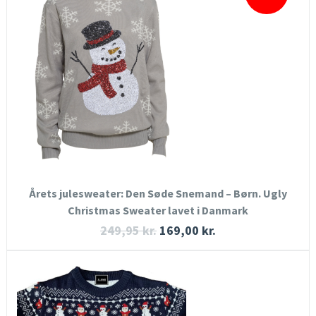
HURTIGT KIG
SE MERE
KØB NU
Årets julesweater: Den Søde Snemand – Børn. Ugly
Christmas Sweater lavet i Danmark
249,95
kr.
169,00
kr.
HURTIGT KIG