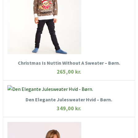
KØB NU
Christmas Is Nuttin Without A Sweater – Børn.
265,00
kr.
KØB NU
Den Elegante Julesweater Hvid – Børn.
HURTIGT KIG
349,00
kr.
SE MERE