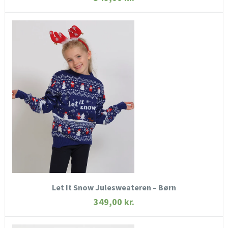
HURTIGT KIG
SE MERE
KØB NU
Let It Snow Julesweateren – Børn
349,00
kr.