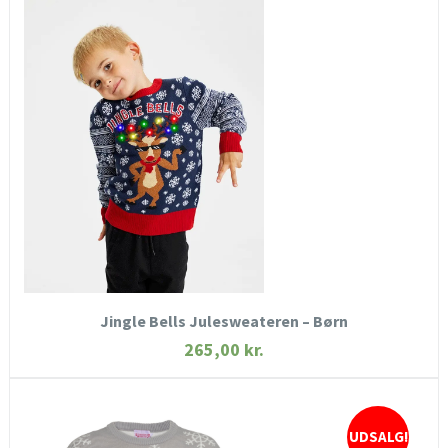
HURTIGT KIG
SE MERE
KØB NU
Jingle Bells Julesweateren – Børn
265,00
kr.
UDSALG!