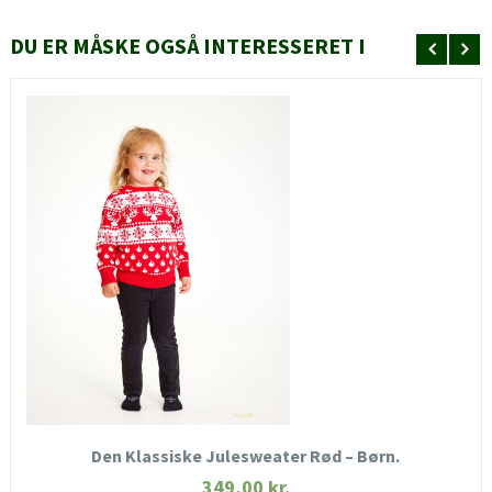
DU ER MÅSKE OGSÅ INTERESSERET I
HURTIGT KIG
SE MERE
KØB NU
Den Klassiske Julesweater Rød – Børn.
349,00
kr.