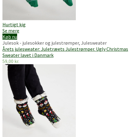
Hurtigt kig
Se mere
Køb nu
Julesok - julesokker og julestrømper
,
Julesweater
Årets julesweater: Juletræets Julestrømper. Ugly Christmas
Sweater lavet i Danmark
59,00
kr.