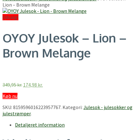
Lion – Brown Melange
Udsalg!
OYOY Julesok – Lion –
Brown Melange
Den
Den
349,95
kr.
174,98
kr.
oprindelige
aktuelle
Køb nu
pris
pris
var:
er:
SKU:
8159596016223957767
.
Kategori:
Julesok - julesokker og
349,95 kr..
174,98 kr..
julestrømper
.
Detaljeret information