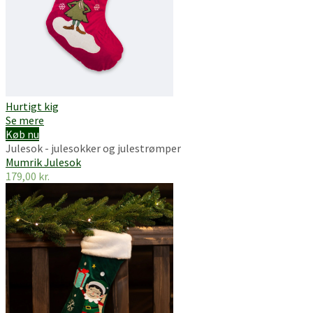
Hurtigt kig
Se mere
Køb nu
Julesok - julesokker og julestrømper
Mumrik Julesok
179,00
kr.