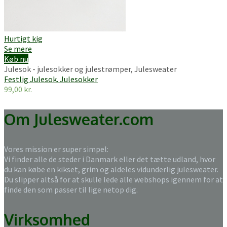
Hurtigt kig
Se mere
Køb nu
Julesok - julesokker og julestrømper
,
Julesweater
Festlig Julesok. Julesokker
99,00
kr.
Om Julesweater.com
Vores mission er super simpel:
Vi finder alle de steder i Danmark eller det tætte udland, hvor
du kan købe en kikset, grim og aldeles vidunderlig julesweater.
Du slipper altså for at skulle lede alle webshops igennem for at
finde den som passer til lige netop dig.
Virksomhed