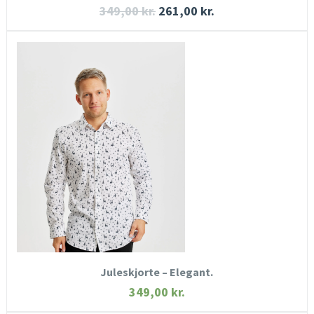
349,00
kr.
261,00
kr.
HURTIGT KIG
SE MERE
KØB NU
Juleskjorte – Elegant.
349,00
kr.