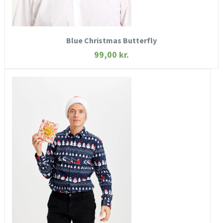
KØB NU
Blue Christmas Butterfly
99,00
kr.
HURTIGT KIG
SE MERE
KØB NU