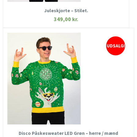
Juleskjorte – Stilet.
349,00
kr.
UDSALG!
HURTIGT KIG
SE MERE
KØB NU
Disco Påskesweater LED Grøn – herre / mænd