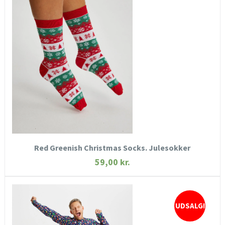
HURTIGT KIG
SE MERE
KØB NU
Red Greenish Christmas Socks. Julesokker
59,00
kr.
UDSALG!
HURTIGT KIG