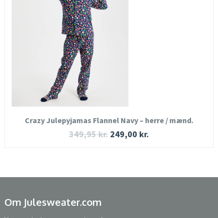
SE MERE
KØB NU
Crazy Julepyjamas Flannel Navy – herre / mænd.
349,95
kr.
249,00
kr.
Om Julesweater.com