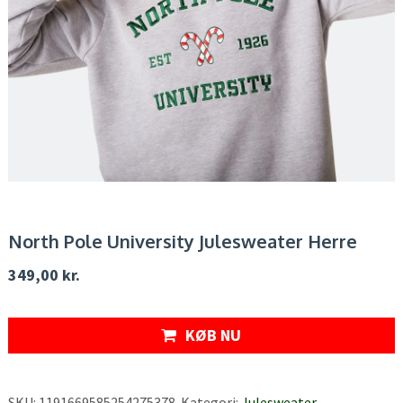
North Pole University Julesweater Herre
349,00
kr.
KØB NU
SKU:
1191669585254275378
.
Kategori:
Julesweater
,