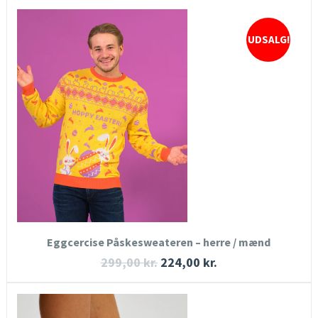
UDSALG!
HURTIGT KIG
SE MERE
KØB NU
Eggcercise Påskesweateren – herre / mænd
299,00
kr.
224,00
kr.