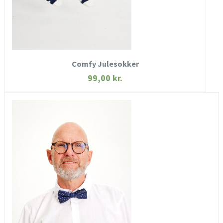
KØB NU
Comfy Julesokker
99,00
kr.
HURTIGT KIG
SE MERE