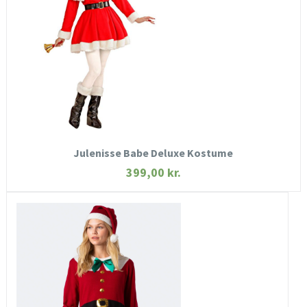
SE MERE
KØB NU
Julenisse Babe Deluxe Kostume
399,00
kr.
HURTIGT KIG
SE MERE