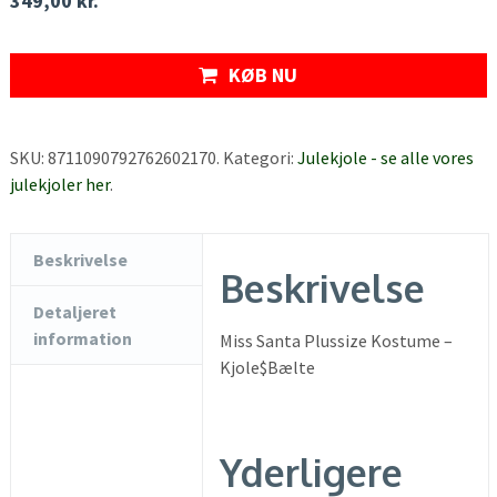
349,00
kr.
KØB NU
SKU:
8711090792762602170
.
Kategori:
Julekjole - se alle vores
julekjoler her
.
Beskrivelse
Beskrivelse
Detaljeret
information
Miss Santa Plussize Kostume –
Kjole$Bælte
Yderligere