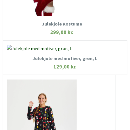
KØB NU
Julekjole Kostume
299,00
kr.
KØB NU
Julekjole med motiver, grøn, L
HURTIGT KIG
129,00
kr.
SE MERE
HURTIGT KIG
SE MERE