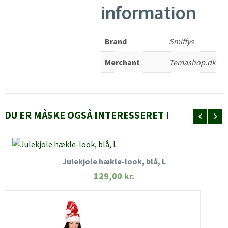
information
Brand
Smiffys
Merchant
Temashop.dk
DU ER MÅSKE OGSÅ INTERESSERET I
KØB NU
Julekjole hækle-look, blå, L
HURTIGT KIG
129,00
kr.
SE MERE