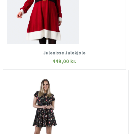
KØB NU
Julenisse Julekjole
449,00
kr.
HURTIGT KIG
SE MERE