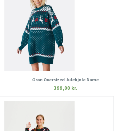
HURTIGT KIG
SE MERE
KØB NU
Grøn Oversized Julekjole Dame
399,00
kr.