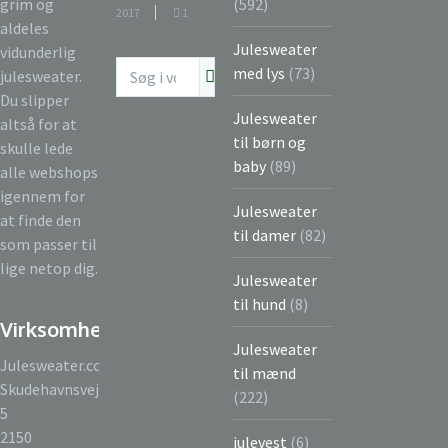
grim og
(592)
2017
1
aldeles
Julesweater
vidunderlig
med lys
(73)
julesweater.
Du slipper
Julesweater
altså for at
til børn og
skulle lede
baby
(89)
alle webshops
igennem for
Julesweater
at finde den
til damer
(82)
som passer til
lige netop dig.
Julesweater
til hund
(8)
Virksomhed
Julesweater
Julesweater.com
til mænd
Skudehavnsvej
(222)
5
2150
julevest
(6)