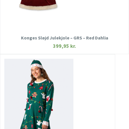
KØB NU
Konges Sløjd Julekjole – GRS – Red Dahlia
399,95
kr.
HURTIGT KIG
SE MERE