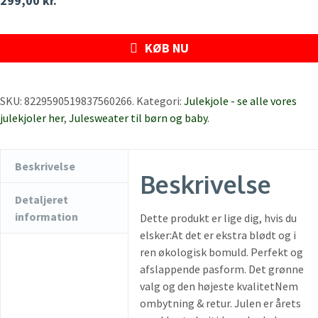
299,00
kr.
KØB NU
SKU:
8229590519837560266
.
Kategori:
Julekjole - se alle vores
julekjoler her
,
Julesweater til børn og baby
.
Beskrivelse
Beskrivelse
Detaljeret
information
Dette produkt er lige dig, hvis du
elsker:At det er ekstra blødt og i
ren økologisk bomuld. Perfekt og
afslappende pasform. Det grønne
valg og den højeste kvalitetNem
ombytning & retur. Julen er årets