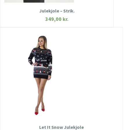
Julekjole – Strik.
349,00
kr.
HURTIGT KIG
SE MERE
KØB NU
Let It Snow Julekjole