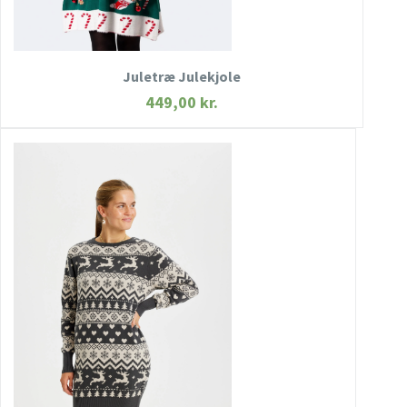
KØB NU
Juletræ Julekjole
449,00
kr.
HURTIGT KIG
SE MERE
KØB NU