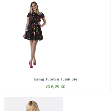
HURTIGT KIG
SE MERE
KØB NU
Swing Juletræ Julekjole
399,00
kr.