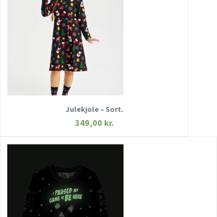
HURTIGT KIG
SE MERE
KØB NU
Julekjole – Sort.
349,00
kr.
HURTIGT KIG