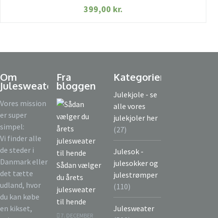
399,00
kr.
Om
Fra
Kategorier
Julesweater.com
bloggen
Julekjole - se
Vores mission
alle vores
er super
julekjoler her
simpel:
(27)
Vi finder alle
de steder i
Julesok -
Danmark eller
julesokker og
Sådan vælger
det tætte
julestrømper
du årets
udland, hvor
(110)
julesweater
du kan købe
til hende
en kikset,
Julesweater
7. DECEMBER