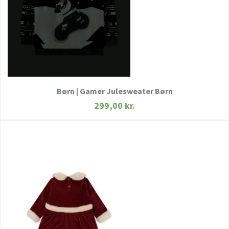
SE MERE
KØB NU
Børn | Gamer Julesweater Børn
299,00
kr.
HURTIGT KIG
SE MERE