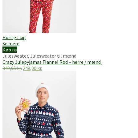
Hurtigt kig
Se mere
Køb nu
Julesweater
,
Julesweater til mænd
Crazy Julepyjamas Flannel Rød – herre / mænd.
Den
Den
349,95
kr.
249,00
kr.
oprindelige
aktuelle
pris
pris
var:
er:
349,95 kr..
249,00 kr..