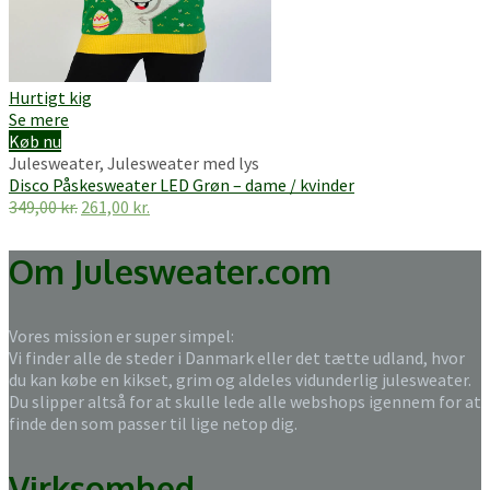
Hurtigt kig
Se mere
Køb nu
Julesweater
,
Julesweater med lys
Disco Påskesweater LED Grøn – dame / kvinder
Den
Den
349,00
kr.
261,00
kr.
oprindelige
aktuelle
pris
pris
Om Julesweater.com
var:
er:
349,00 kr..
261,00 kr..
Vores mission er super simpel:
Vi finder alle de steder i Danmark eller det tætte udland, hvor
du kan købe en kikset, grim og aldeles vidunderlig julesweater.
Du slipper altså for at skulle lede alle webshops igennem for at
finde den som passer til lige netop dig.
Virksomhed