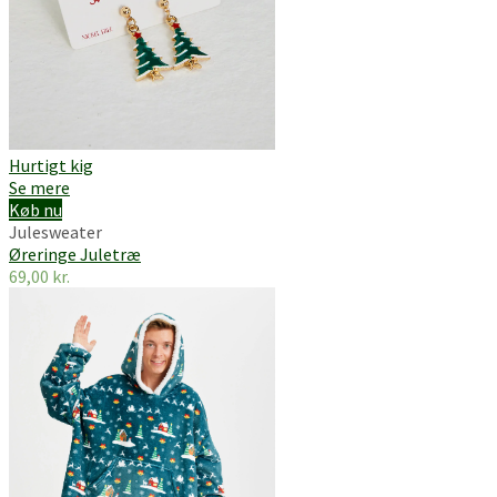
Hurtigt kig
Se mere
Køb nu
Julesweater
Øreringe Juletræ
69,00
kr.