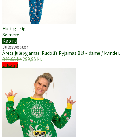
Hurtigt kig
Se mere
Køb nu
Julesweater
Årets julepyjamas: Rudolfs Pyjamas Blå – dame / kvinder.
Den
Den
349,95
kr.
299,95
kr.
oprindelige
aktuelle
Udsalg!
pris
pris
var:
er:
349,95 kr..
299,95 kr..