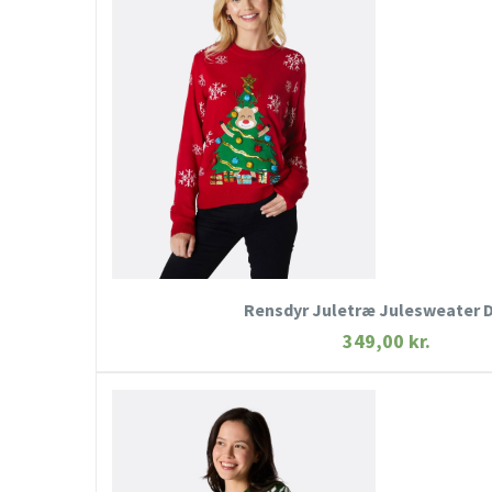
HURTIGT KIG
SE MERE
KØB NU
Rensdyr Juletræ Julesweater
349,00
kr.