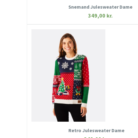
Snemand Julesweater Dame
349,00
kr.
HURTIGT KIG
SE MERE
KØB NU
Retro Julesweater Dame