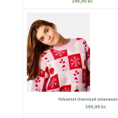
349,00
kr.
HURTIGT KIG
SE MERE
KØB NU
Firkantet Oversized Juleswea
399,00
kr.