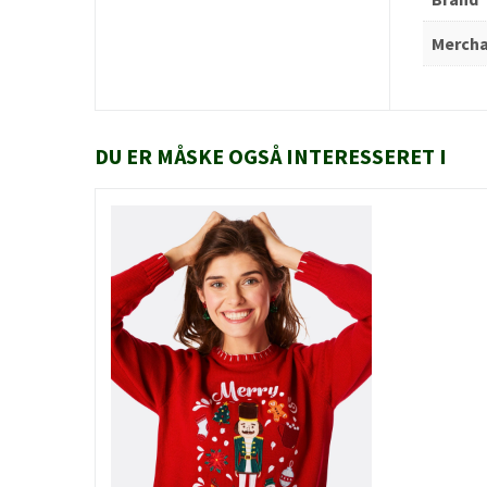
Merch
DU ER MÅSKE OGSÅ INTERESSERET I
HURTIGT KIG
SE MERE