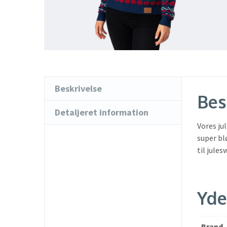
Beskrivelse
Bes
Detaljeret information
Vores ju
super bl
til jule
Yde
Brand