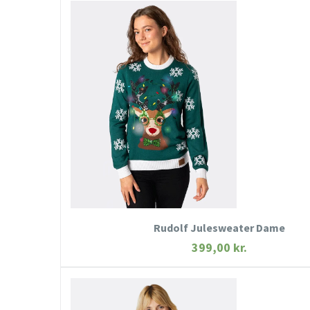
HURTIGT KIG
SE MERE
KØB NU
Rudolf Julesweater Dame
399,00
kr.