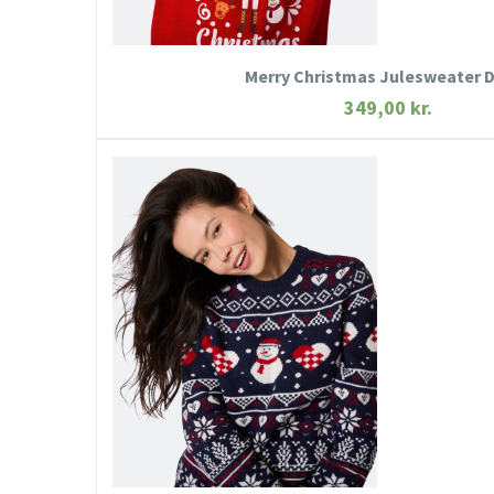
KØB NU
Merry Christmas Julesweater
349,00
kr.
HURTIGT KIG
SE MERE
KØB NU