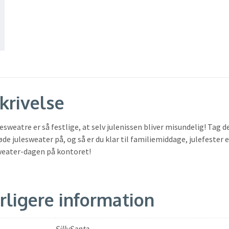
krivelse
lesweatre er så festlige, at selv julenissen bliver misundelig! Tag 
øde julesweater på, og så er du klar til familiemiddage, julefester e
sweater-dagen på kontoret!
rligere information
SillySanta