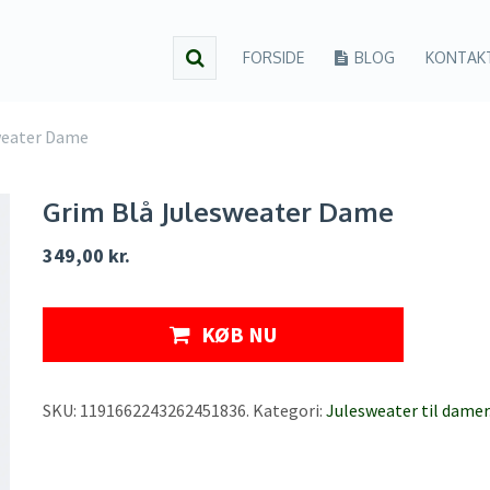
FORSIDE
BLOG
KONTAK
weater Dame
Grim Blå Julesweater Dame
349,00
kr.
KØB NU
SKU:
1191662243262451836
.
Kategori:
Julesweater til damer