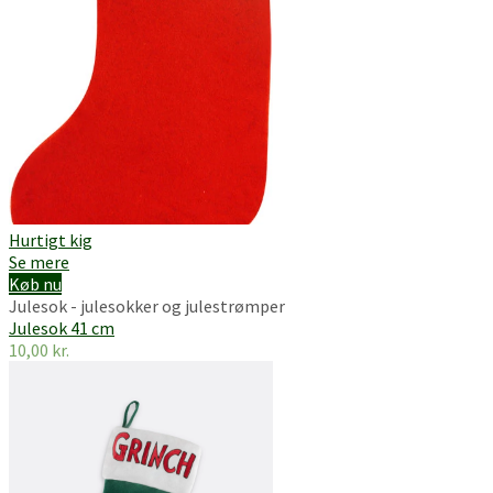
Hurtigt kig
Se mere
Køb nu
Julesok - julesokker og julestrømper
Julesok 41 cm
10,00
kr.