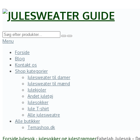
Menu
Forside
Blog
Kontakt os
Shop kategorier
Julesweater til damer
Julesweater til mænd
Julekjoler
Andet juletøj
Julesokker
Jule T-shirt
Alle julesweatre
Alle butikker
Temashop.dk
Forside
Julesok - julesokker og julestrømper
Fabelab Julesok – D