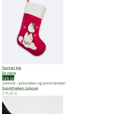
Hurtigt kig
Se mere
Køb nu
Julesok - julesokker og julestrømper
Snorkfrøken Julesok
179,00
kr.