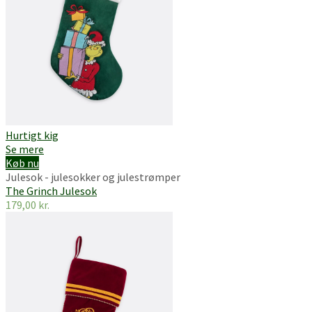
Hurtigt kig
Se mere
Køb nu
Julesok - julesokker og julestrømper
The Grinch Julesok
179,00
kr.