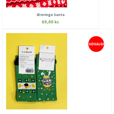
KØB NU
Øreringe Santa
69,00
kr.
UDSALG!
HURTIGT KIG
SE MERE
KØB NU