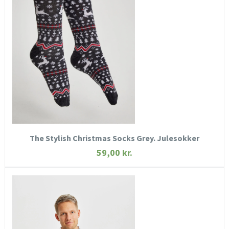
HURTIGT KIG
SE MERE
KØB NU
The Stylish Christmas Socks Grey. Julesokker
59,00
kr.
HURTIGT KIG