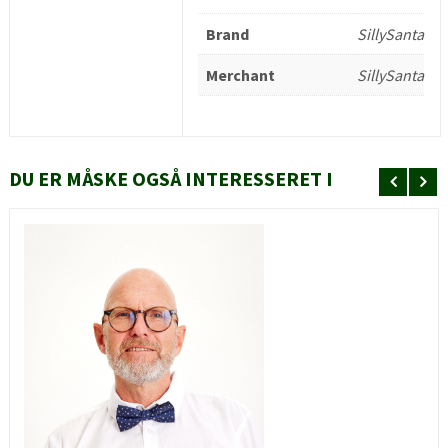
Brand
SillySanta
Merchant
SillySanta
DU ER MÅSKE OGSÅ INTERESSERET I
HURTIGT KIG
SE MERE