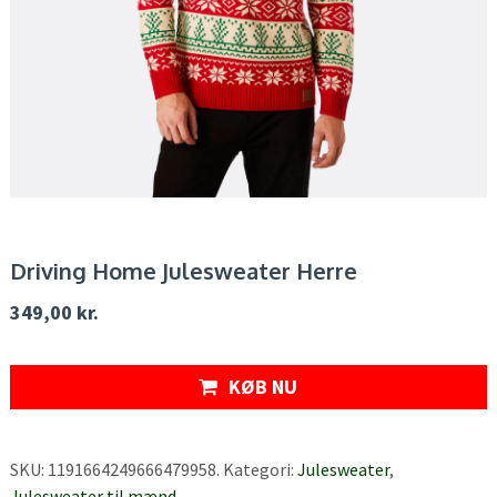
Driving Home Julesweater Herre
349,00
kr.
KØB NU
SKU:
1191664249666479958
.
Kategori:
Julesweater
,
Julesweater til mænd
.