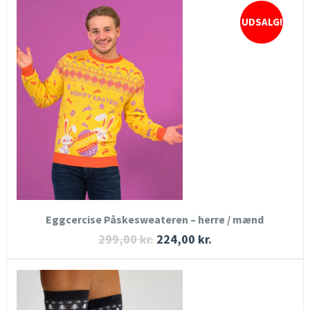
UDSALG!
HURTIGT KIG
SE MERE
KØB NU
Eggcercise Påskesweateren – herre / mænd
299,00
kr.
224,00
kr.