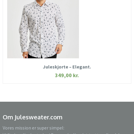
SE MERE
KØB NU
Juleskjorte – Elegant.
349,00
kr.
Om Julesweater.com
Vores mission er super simpel: