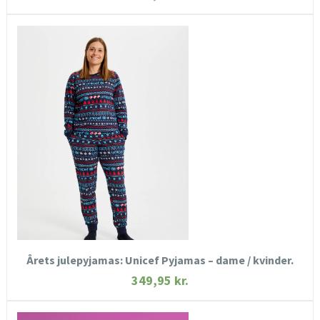
HURTIGT KIG
SE MERE
KØB NU
Årets julepyjamas: Unicef Pyjamas – dame / kvinder.
349,95
kr.