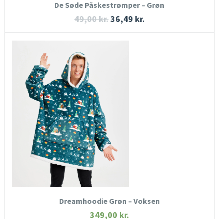
De Søde Påskestrømper – Grøn
49,00
kr.
36,49
kr.
HURTIGT KIG
SE MERE
KØB NU
Dreamhoodie Grøn – Voksen
349,00
kr.