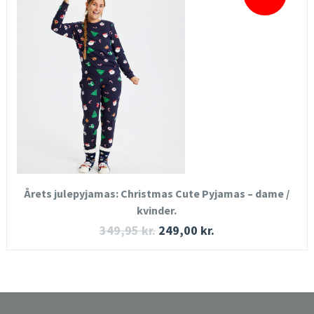
HURTIGT KIG
SE MERE
KØB NU
Årets julepyjamas: Christmas Cute Pyjamas – dame /
kvinder.
349,95
kr.
249,00
kr.