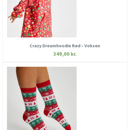
KØB NU
Crazy Dreamhoodie Rød – Voksen
349,00
kr.
HURTIGT KIG
SE MERE