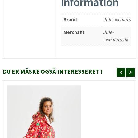
information
Brand
Julesweaters
Merchant
Jule-
sweaters.dk
DU ER MÅSKE OGSÅ INTERESSERET I
HURTIGT KIG
SE MERE