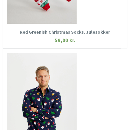
KØB NU
Red Greenish Christmas Socks. Julesokker
59,00
kr.
HURTIGT KIG
SE MERE