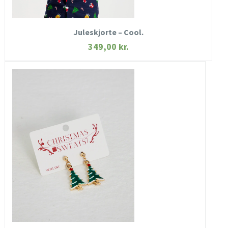
KØB NU
Juleskjorte – Cool.
349,00
kr.
HURTIGT KIG
SE MERE
KØB NU