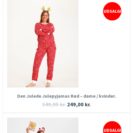
UDSALG!
HURTIGT KIG
SE MERE
KØB NU
Den Julede Julepyjamas Rød – dame / kvinder.
349,95
kr.
249,00
kr.
UDSALG!