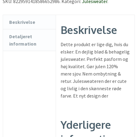
SKU:
8229591418586652986
.
Kategori:
Julesweater
.
Beskrivelse
Beskrivelse
Detaljeret
information
Dette produkt er lige dig, hvis du
elsker: En dejlig blød & behagelig
julesweater. Perfekt pasform og
høj kvalitet. Gør julen 120%
mere sjov. Nem ombytning &
retur. Julesweateren der er cute
og livlig i den skønneste røde
farve. Et nyt design der
Yderligere