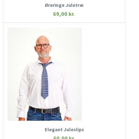
Øreringe Juletræ
69,00
kr.
HURTIGT KIG
SE MERE
KØB NU
Elegant Juleslips
60,00
kr.