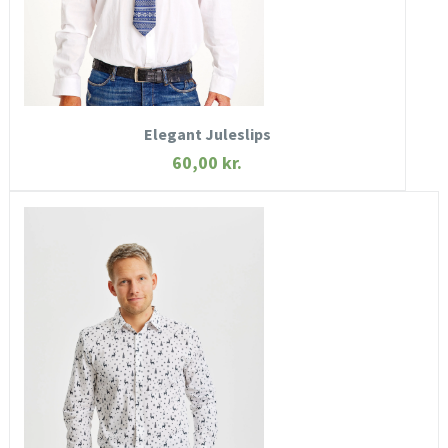
KØB NU
Elegant Juleslips
60,00
kr.
HURTIGT KIG
SE MERE