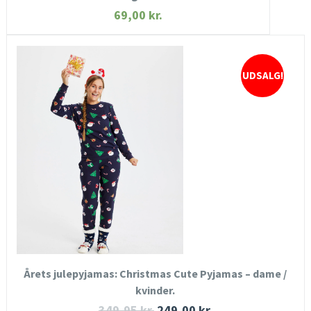
69,00
kr.
UDSALG!
HURTIGT KIG
SE MERE
KØB NU
Årets julepyjamas: Christmas Cute Pyjamas – dame /
kvinder.
349,95
kr.
249,00
kr.