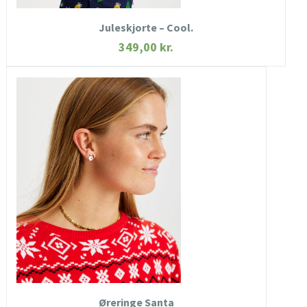
Juleskjorte – Cool.
349,00
kr.
HURTIGT KIG
SE MERE
KØB NU
Øreringe Santa