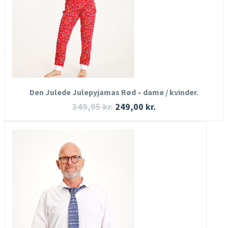
KØB NU
Den Julede Julepyjamas Rød – dame / kvinder.
349,95
kr.
249,00
kr.
HURTIGT KIG
SE MERE