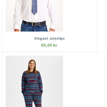
KØB NU
Elegant Juleslips
60,00
kr.
HURTIGT KIG
SE MERE