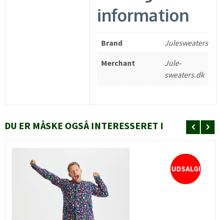
information
Brand
Julesweaters
Merchant
Jule-
sweaters.dk
DU ER MÅSKE OGSÅ INTERESSERET I
UDSALG!
HURTIGT KIG
SE MERE