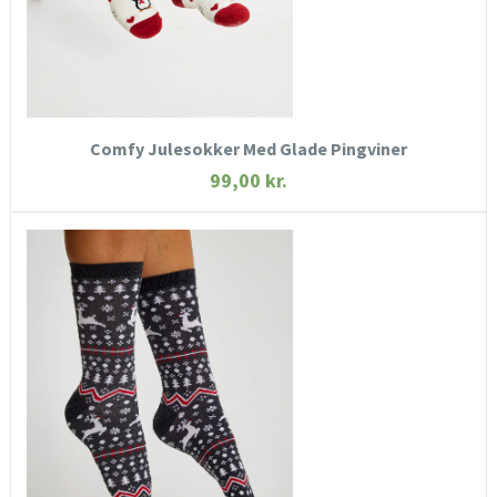
KØB NU
Comfy Julesokker Med Glade Pingviner
99,00
kr.
HURTIGT KIG
SE MERE