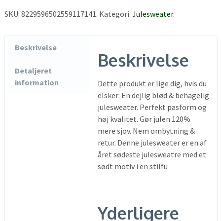
SKU:
8229596502559117141
.
Kategori:
Julesweater
.
Beskrivelse
Beskrivelse
Detaljeret
information
Dette produkt er lige dig, hvis du
elsker: En dejlig blød & behagelig
julesweater. Perfekt pasform og
høj kvalitet. Gør julen 120%
mere sjov. Nem ombytning &
retur. Denne julesweater er en af
året sødeste julesweatre med et
sødt motiv i en stilfu
Yderligere