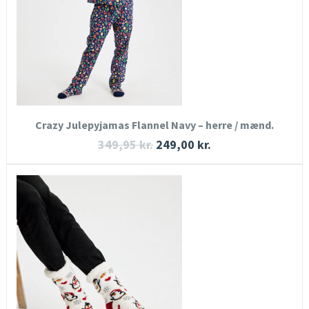
KØB NU
Crazy Julepyjamas Flannel Navy – herre / mænd.
349,95
kr.
249,00
kr.
HURTIGT KIG
SE MERE