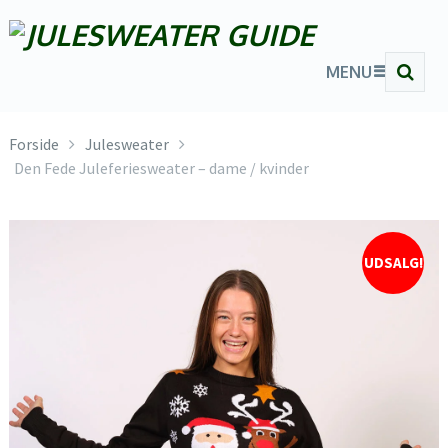
MENU
Forside
Julesweater
Den Fede Juleferiesweater – dame / kvinder
UDSALG!