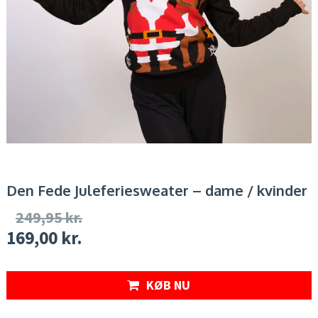
Den Fede Juleferiesweater – dame / kvinder
249,95
kr.
169,00
kr.
KØB NU