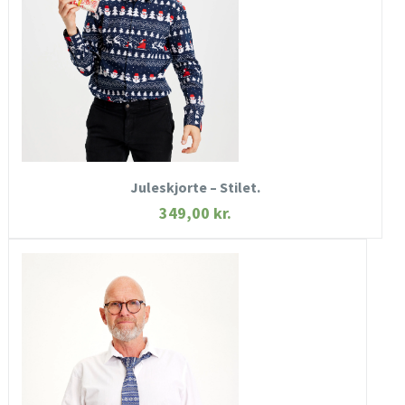
KØB NU
Juleskjorte – Stilet.
349,00
kr.
HURTIGT KIG
SE MERE