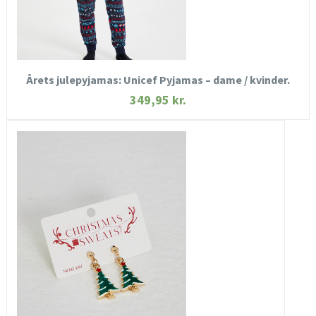
KØB NU
Årets julepyjamas: Unicef Pyjamas – dame / kvinder.
349,95
kr.
HURTIGT KIG
SE MERE