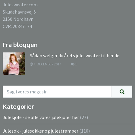
Julesweater.com
Skudehavnsvej 5
2150 Nordhavn
CVR: 20847174
Fra bloggen
Sådan vælger du årets julesweater til hende
7. DECEMBER 2017
1
Kategorier
Julekjole - se alle vores julekjoler her
(27)
Julesok - julesokker og julestrømper
(110)