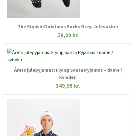
KØB NU
The Stylish Christmas Socks Grey. Julesokker
59,00
kr.
KØB NU
Årets julepyjamas: Flying Santa Pyjamas – dame /
HURTIGT KIG
kvinder.
SE MERE
349,95
kr.
HURTIGT KIG
SE MERE