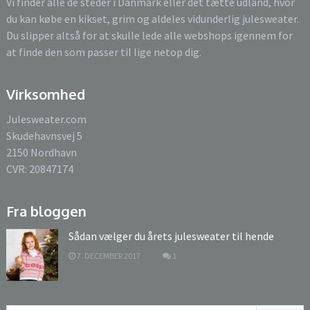
Vi finder alle de steder i Danmark eller det tætte udland, hvor
du kan købe en kikset, grim og aldeles vidunderlig julesweater.
Du slipper altså for at skulle lede alle webshops igennem for
at finde den som passer til lige netop dig.
Virksomhed
Julesweater.com
Skudehavnsvej 5
2150 Nordhavn
CVR: 20847174
Fra bloggen
Sådan vælger du årets julesweater til hende
7. DECEMBER 2017
1