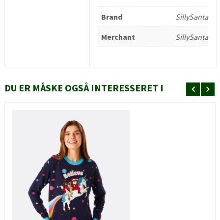
Brand
SillySanta
Merchant
SillySanta
DU ER MÅSKE OGSÅ INTERESSERET I
HURTIGT KIG
SE MERE