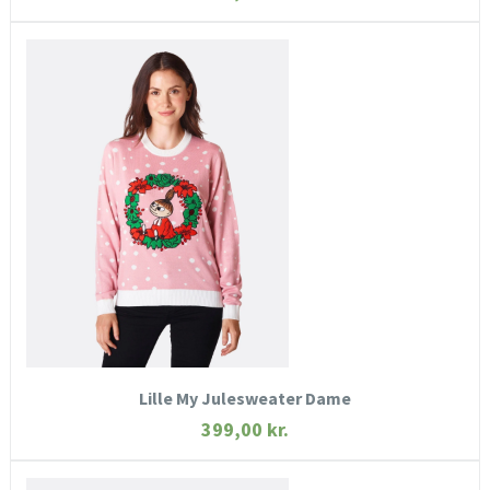
HURTIGT KIG
SE MERE
KØB NU
Lille My Julesweater Dame
399,00
kr.