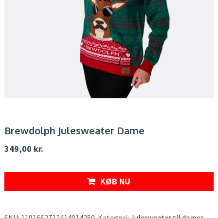
Brewdolph Julesweater Dame
349,00
kr.
KØB NU
SKU:
1191662712414014250
.
Kategori:
Julesweater til damer
.