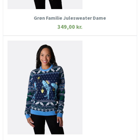
KØB NU
Grøn Familie Julesweater Dame
349,00
kr.
HURTIGT KIG
SE MERE
KØB NU