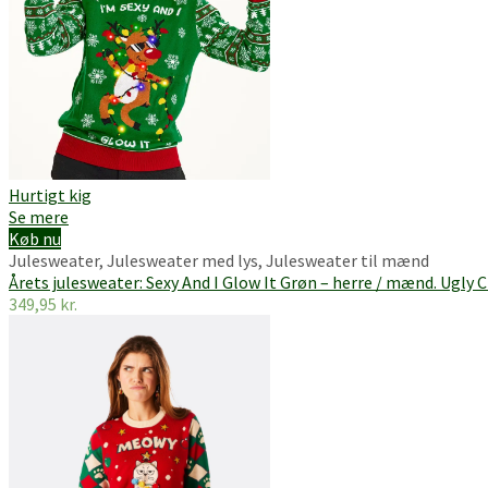
Hurtigt kig
Se mere
Køb nu
Julesweater
,
Julesweater med lys
,
Julesweater til mænd
Årets julesweater: Sexy And I Glow It Grøn – herre / mænd. Ugly
349,95
kr.