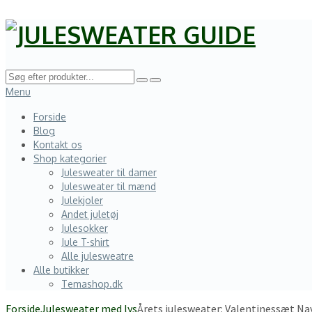
Menu
Forside
Blog
Kontakt os
Shop kategorier
Julesweater til damer
Julesweater til mænd
Julekjoler
Andet juletøj
Julesokker
Jule T-shirt
Alle julesweatre
Alle butikker
Temashop.dk
Forside
Julesweater med lys
Årets julesweater: Valentinessæt Na