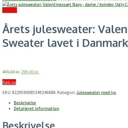
Udsalg!
Årets julesweater: Vale
Sweater lavet i Danmar
Den
Den
499,00
kr.
299,00
kr.
oprindelige
aktuelle
Køb nu
pris
pris
var:
er:
SKU:
8229590085349246888
.
Kategori:
Julesweater med lys
.
499,00 kr..
299,00 kr..
Beskrivelse
Detaljeret information
Beskrivelse