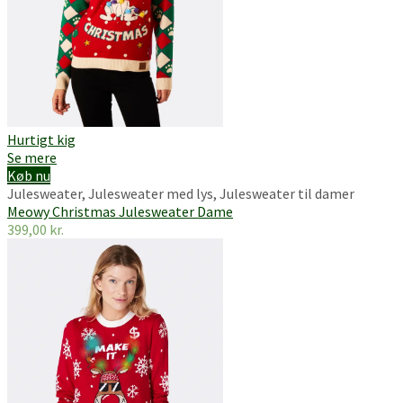
Hurtigt kig
Se mere
Køb nu
Julesweater
,
Julesweater med lys
,
Julesweater til damer
Meowy Christmas Julesweater Dame
399,00
kr.