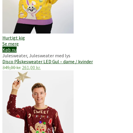
Hurtigt kig
Se mere
Køb nu
Julesweater
,
Julesweater med lys
Disco Påskesweater LED Gul – dame / kvinder
Den
Den
349,00
kr.
261,00
kr.
oprindelige
aktuelle
pris
pris
var:
er:
349,00 kr..
261,00 kr..