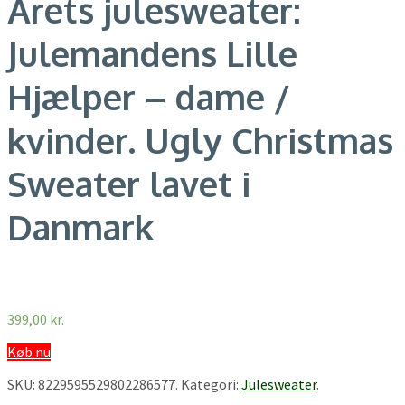
Årets julesweater:
Julemandens Lille
Hjælper – dame /
kvinder. Ugly Christmas
Sweater lavet i
Danmark
399,00
kr.
Køb nu
SKU:
8229595529802286577
.
Kategori:
Julesweater
.