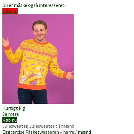
Du er måske også interesseret i
Udsalg!
Hurtigt kig
Se mere
Køb nu
Julesweater
,
Julesweater til mænd
Eggcercise Påskesweateren – herre / mænd