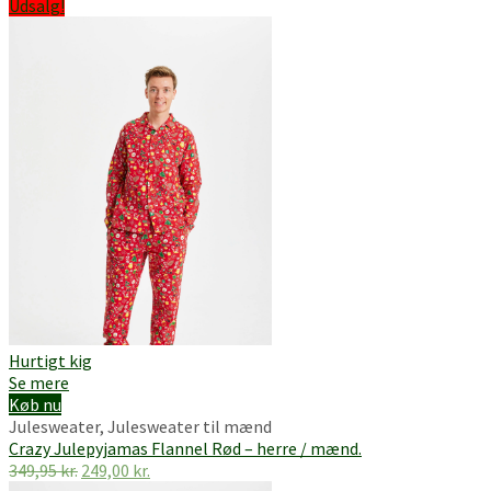
Udsalg!
Hurtigt kig
Se mere
Køb nu
Julesweater
,
Julesweater til mænd
Crazy Julepyjamas Flannel Rød – herre / mænd.
Den
Den
349,95
kr.
249,00
kr.