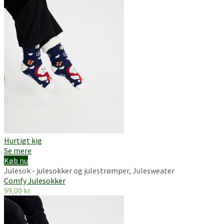
Hurtigt kig
Se mere
Køb nu
Julesok - julesokker og julestrømper
,
Julesweater
Comfy Julesokker
99,00
kr.