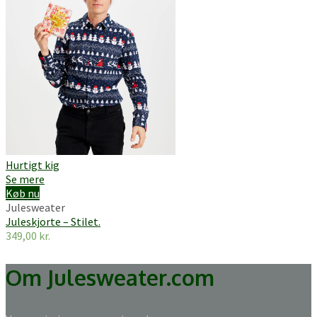
Hurtigt kig
Se mere
Køb nu
Julesweater
Juleskjorte – Stilet.
349,00
kr.
Om Julesweater.com