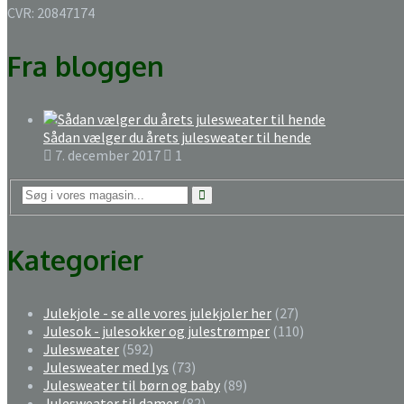
CVR: 20847174
Fra bloggen
Sådan vælger du årets julesweater til hende
7. december 2017
1
Kategorier
Julekjole - se alle vores julekjoler her
(27)
Julesok - julesokker og julestrømper
(110)
Julesweater
(592)
Julesweater med lys
(73)
Julesweater til børn og baby
(89)
Julesweater til damer
(82)