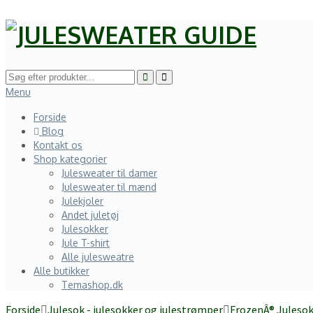
Menu
Forside
Blog
Kontakt os
Shop kategorier
Julesweater til damer
Julesweater til mænd
Julekjoler
Andet juletøj
Julesokker
Jule T-shirt
Alle julesweatre
Alle butikker
Temashop.dk
Forside
Julesok - julesokker og julestrømper
FrozenÂ® Juleso