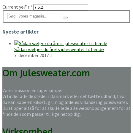
Current ye@r
*
Nyeste artikler
Sådan vælger du årets julesweater til hende
7. december 2017
1
Om Julesweater.com
Vores mission er super simpel:
Vi finder alle de steder i Danmark eller det tætte udland, hvor
du kan købe en kikset, grim og aldeles vidunderlig julesweater.
Du slipper altså for at skulle lede alle webshops igennem for at
finde den som passer til lige netop dig.
Virksomhed