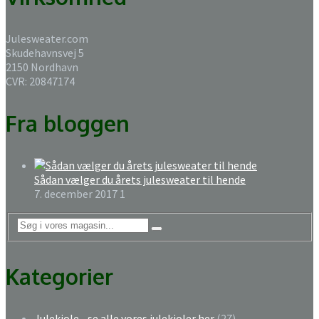
Julesweater.com
Skudehavnsvej 5
2150 Nordhavn
CVR: 20847174
Fra bloggen
Sådan vælger du årets julesweater til hende
7. december 2017
1
Kategorier
Julekjole - se alle vores julekjoler her
(27)