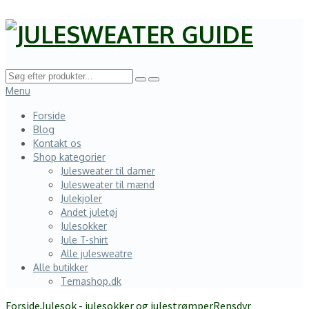
Menu
Forside
Blog
Kontakt os
Shop kategorier
Julesweater til damer
Julesweater til mænd
Julekjoler
Andet juletøj
Julesokker
Jule T-shirt
Alle julesweatre
Alle butikker
Temashop.dk
Forside
Julesok - julesokker og julestrømper
Rensdyr