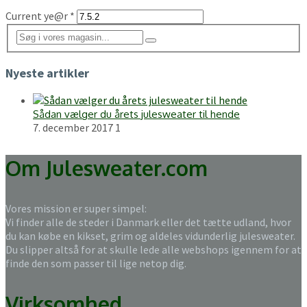
Current ye@r
*
Nyeste artikler
Sådan vælger du årets julesweater til hende
7. december 2017
1
Om Julesweater.com
Vores mission er super simpel:
Vi finder alle de steder i Danmark eller det tætte udland, hvor
du kan købe en kikset, grim og aldeles vidunderlig julesweater.
Du slipper altså for at skulle lede alle webshops igennem for at
finde den som passer til lige netop dig.
Virksomhed