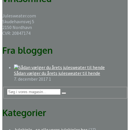
Julesweater.com
Skudehavnsvej 5
2150 Nordhavn
CVR: 20847174
Fra bloggen
Sådan vælger du årets julesweater til hende
7. december 2017
1
Kategorier
Julekjole - se alle vores julekjoler her
(27)