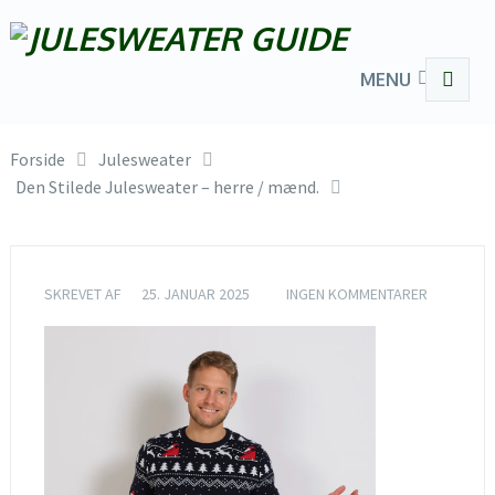
MENU
Forside
Julesweater
Den Stilede Julesweater – herre / mænd.
SKREVET AF
25. JANUAR 2025
INGEN KOMMENTARER