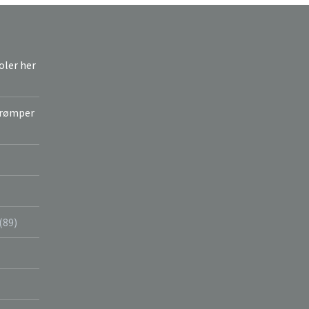
joler her
strømper
(89)