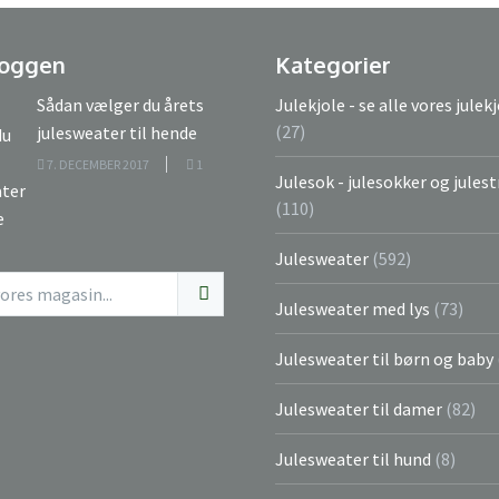
loggen
Kategorier
Sådan vælger du årets
Julekjole - se alle vores julek
(27)
julesweater til hende
7. DECEMBER 2017
1
Julesok - julesokker og jule
(110)
Julesweater
(592)
Julesweater med lys
(73)
Julesweater til børn og baby
Julesweater til damer
(82)
Julesweater til hund
(8)