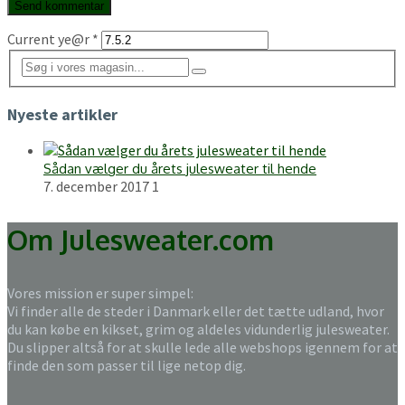
Current ye@r
*
Nyeste artikler
Sådan vælger du årets julesweater til hende
7. december 2017
1
Om Julesweater.com
Vores mission er super simpel:
Vi finder alle de steder i Danmark eller det tætte udland, hvor
du kan købe en kikset, grim og aldeles vidunderlig julesweater.
Du slipper altså for at skulle lede alle webshops igennem for at
finde den som passer til lige netop dig.