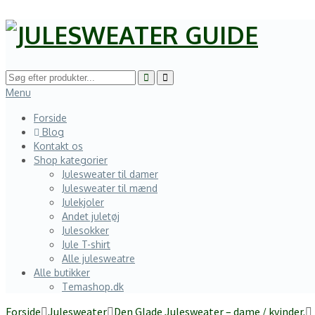
Menu
Forside
Blog
Kontakt os
Shop kategorier
Julesweater til damer
Julesweater til mænd
Julekjoler
Andet juletøj
Julesokker
Jule T-shirt
Alle julesweatre
Alle butikker
Temashop.dk
Forside
Julesweater
Den Glade Julesweater – dame / kvinder.