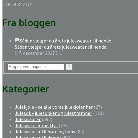
CVR: 20847174
Fra bloggen
Sådan vælger du årets julesweater til hende
7. december 2017
1
Kategorier
Julekjole - se alle vores julekjoler her
(27)
Julesok - julesokker og julestrømper
(110)
Julesweater
(592)
Julesweater med lys
(73)
Julesweater til børn og baby
(89)
Julesweater til damer
(82)