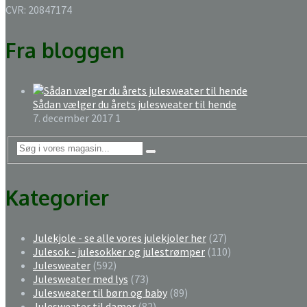
CVR: 20847174
Fra bloggen
Sådan vælger du årets julesweater til hende
7. december 2017
1
Kategorier
Julekjole - se alle vores julekjoler her
(27)
Julesok - julesokker og julestrømper
(110)
Julesweater
(592)
Julesweater med lys
(73)
Julesweater til børn og baby
(89)
Julesweater til damer
(82)